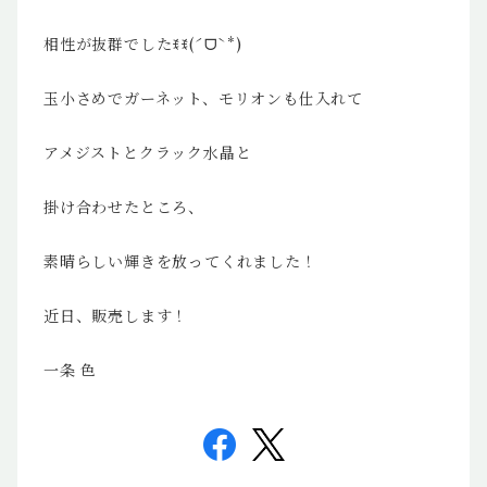
相性が抜群でしたꉂꉂ(ˊᗜˋ*)
玉小さめでガーネット、モリオンも仕入れて
アメジストとクラック水晶と
掛け合わせたところ、
素晴らしい輝きを放ってくれました！
近日、販売します！
一条 色