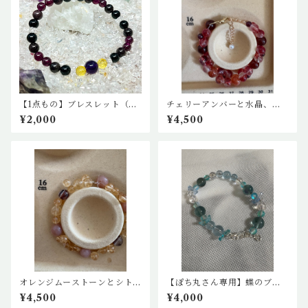
【1点もの】ブレスレット（ガ
チェリーアンバーと水晶、ガ
ーネット、モリオン、シトリ
ーネットの花のブレスレット
¥2,000
¥4,500
ン、アメジスト）
オレンジムーストーンとシト
【ぽち丸さん専用】蝶のブレ
リン、ルチルのデザインブレ
スレット
¥4,500
¥4,000
スレット