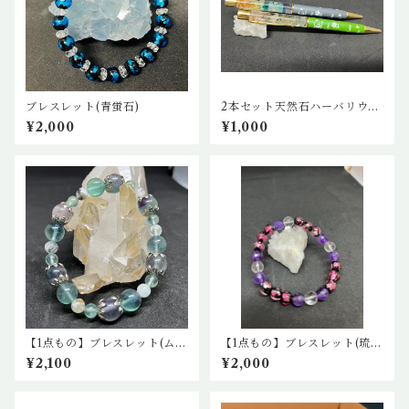
ブレスレット(青蛍石)
2本セット天然石ハーバリウム
ボールペン（花柄2）
¥2,000
¥1,000
【1点もの】ブレスレット(ムー
【1点もの】ブレスレット(琉球
ンストーン、ブルームーンス
蛍石レッド、カットアメジス
¥2,100
¥2,000
トーン、エンジェルフェザー)
ト、水晶)