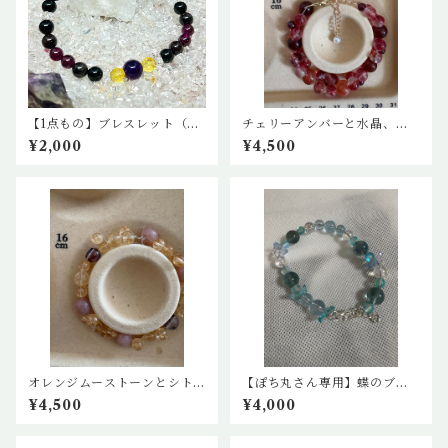
【1点もの】ブレスレット（ガ
チェリーアンバーと水晶、ガ
ーネット、モリオン、シトリ
ーネットの花のブレスレット
¥2,000
¥4,500
ン、アメジスト）
オレンジムーストーンとシト
【ぽち丸さん専用】蝶のブレ
リン、ルチルのデザインブレ
スレット
¥4,500
¥4,000
スレット