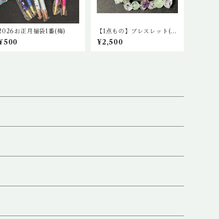
2026お正月福袋1番(梅)
【1点もの】ブレスレット(薔
薇カットフローライト、薔薇
¥500
¥2,500
カット水晶)