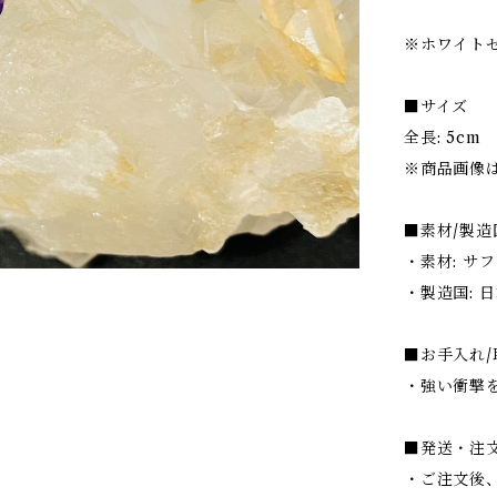
※ホワイト
■サイズ
全長: 5cm
※商品画像
■素材/製造
・素材: サ
・製造国: 
■お手入れ
・強い衝撃
■発送・注
・ご注文後