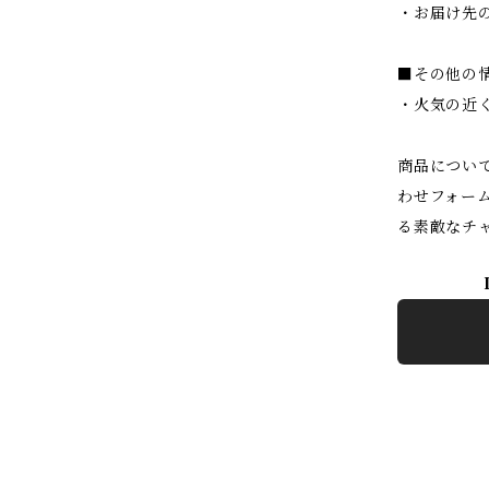
・お届け先
■その他の
・火気の近
商品につい
わせフォー
る素敵なチ