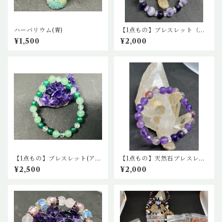
ハーバリウム(青)
【1点もの】ブレスレット（ケ
ープアメジストとアメジス
¥1,500
¥2,000
ト）
【1点もの】ブレスレット(アベ
【1点もの】天然石ブレスレッ
ンチュリン2種、グリーンフロ
ト(ケープアメジスト、カット
¥2,500
¥2,000
ーライト)
アメジスト、アメジスト)