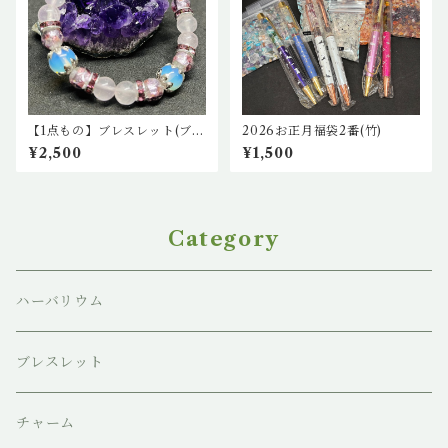
【1点もの】ブレスレット(ブル
2026お正月福袋2番(竹)
ームーンストーン、蛍石(ピン
¥2,500
¥1,500
ク)、ローズクオーツ)
Category
ハーバリウム
ブレスレット
チャーム