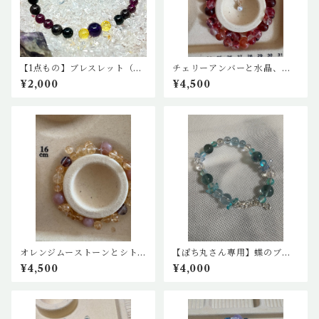
【1点もの】ブレスレット（ガ
チェリーアンバーと水晶、ガ
ーネット、モリオン、シトリ
ーネットの花のブレスレット
¥2,000
¥4,500
ン、アメジスト）
オレンジムーストーンとシト
【ぽち丸さん専用】蝶のブレ
リン、ルチルのデザインブレ
スレット
¥4,500
¥4,000
スレット