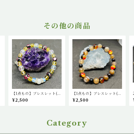
その他の商品
琉
【1点もの】ブレスレット(ホ
【1点もの】ブレスレット(オ
ジ
ワイトオニキス、ブルーム
ニキス・サードオニキス・
¥2,500
¥2,500
ーンストーン、カットシトリ
蛍石)
ン、蛍石(ピンク)、レインボ
ー水晶)
Category