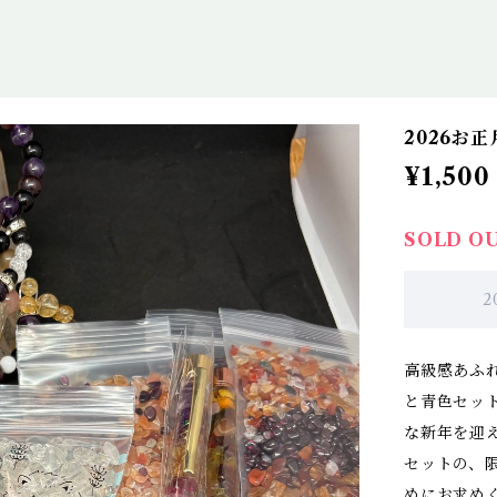
2026お正
¥1,500
SOLD O
2
高級感あふれ
と青色セッ
な新年を迎
セットの、
めにお求め