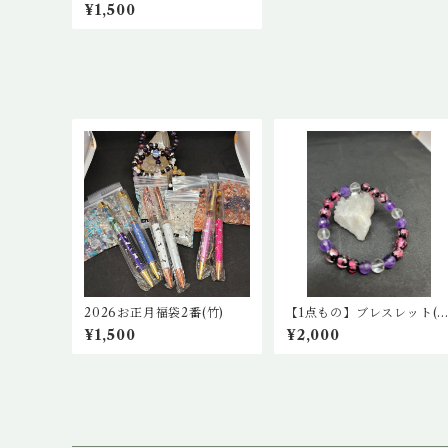
¥1,500
2026お正月福袋2番(竹)
【1点もの】ブレスレット(
球蛍石レッド、カットアメ
¥1,500
¥2,000
スト、水晶)