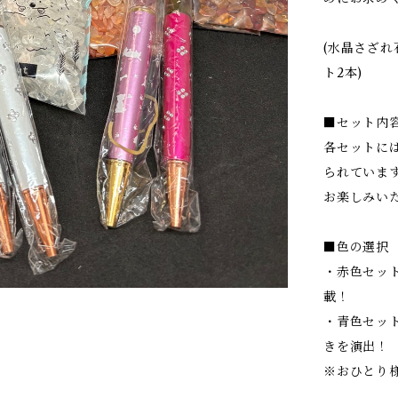
(水晶さざれ
ト2本)
■セット内
各セットに
られていま
お楽しみい
■色の選択
・赤色セット
載！
・青色セッ
きを演出！
※おひとり